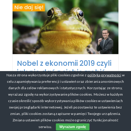
Nobel z ekonomii 2019 czyli
jak nie dać z siebie zrobić
Nasza strona wykorzystuje pliki cookies zgodnie z
polityką prywatności
w
idioty
celu zapamiętywania preferencji i ustawień oraz zbierania anonimowych
danych dla celów reklamowych i statystycznych. Korzystając ze strony,
wyrażasz zgodę na wykorzystywanie plików cookies. Możesz w każdym
czasie określić sposób wykorzystywania plików cookies w ustawieniach
swojej przeglądarki internetowej. Jeżeli pozostawisz te ustawienia bez
zmian, pliki cookies zostaną zapisane w pamięci Twojego urządzenia.
Zmiana ustawień plików cookies może ograniczyć funkcjonalność
serwisu.
Wyrażam zgodę