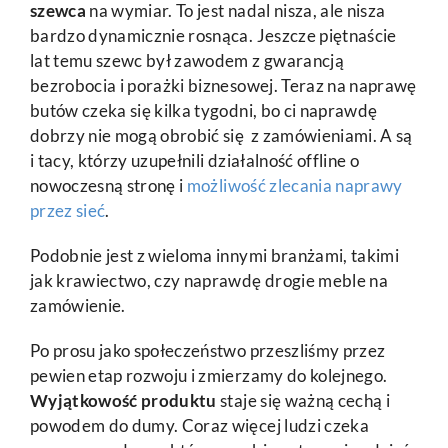
szewca
na wymiar. To jest nadal nisza, ale nisza
bardzo dynamicznie rosnąca. Jeszcze piętnaście
lat temu szewc był zawodem z gwarancją
bezrobocia i porażki biznesowej. Teraz na naprawę
butów czeka się kilka tygodni, bo ci naprawdę
dobrzy nie mogą obrobić się z zamówieniami. A są
i tacy, którzy uzupełnili działalność offline o
nowoczesną stronę i
możliwość zlecania naprawy
przez sieć
.
Podobnie jest z wieloma innymi branżami, takimi
jak krawiectwo, czy naprawdę drogie meble na
zamówienie.
Po prosu jako społeczeństwo przeszliśmy przez
pewien etap rozwoju i zmierzamy do kolejnego.
Wyjątkowość produktu
staje się ważną cechą i
powodem do dumy. Coraz więcej ludzi czeka