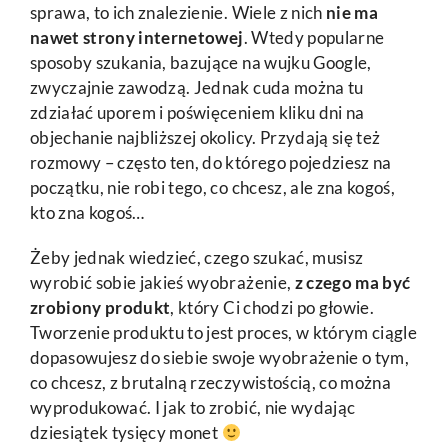
sprawa, to ich znalezienie. Wiele z nich
nie ma
nawet strony internetowej
. Wtedy popularne
sposoby szukania, bazujące na wujku Google,
zwyczajnie zawodzą. Jednak cuda można tu
zdziałać uporem i poświęceniem kliku dni na
objechanie najbliższej okolicy. Przydają się też
rozmowy – często ten, do którego pojedziesz na
początku, nie robi tego, co chcesz, ale zna kogoś,
kto zna kogoś…
Żeby jednak wiedzieć, czego szukać, musisz
wyrobić sobie jakieś wyobrażenie,
z czego ma być
zrobiony produkt
, który Ci chodzi po głowie.
Tworzenie produktu to jest proces, w którym ciągle
dopasowujesz do siebie swoje wyobrażenie o tym,
co chcesz, z brutalną rzeczywistością, co można
wyprodukować. I jak to zrobić, nie wydając
dziesiątek tysięcy monet