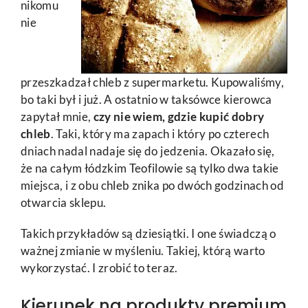
nikomu
nie
przeszkadzał chleb z supermarketu. Kupowaliśmy,
bo taki był i już. A ostatnio w taksówce kierowca
zapytał mnie,
czy nie wiem, gdzie kupić dobry
chleb
. Taki, który ma zapach i który po czterech
dniach nadal nadaje się do jedzenia. Okazało się,
że na całym łódzkim Teofilowie są tylko dwa takie
miejsca, i z obu chleb znika po dwóch godzinach od
otwarcia sklepu.
Takich przykładów są dziesiątki. I one świadczą o
ważnej zmianie w myśleniu. Takiej, którą warto
wykorzystać. I zrobić to teraz.
Kierunek na produkty premium