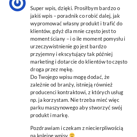
Super wpis, dzięki. Prosiłbym bardzo o
jakiś wpis – poradnik co robić dalej, jak
wypromować własny produkt i trafić do
klientów, gdyż dla mnie często jest to
moment ściany – i o ile moment pomysłu i
urzeczywistnienie go jest bardzo
przyjemny i ekscytujący tak później
marketing i dotarcie do klientów to często
droga przez mękę.
Do Twojego wpisu mogę dodać, że
zależnie od branży, istnieją również
producenci kontraktowi, z których usług
np. ja korzystam. Nie trzeba mieć więc
parku maszynowego aby stworzyć swój
produkt i markę.
Pozdrawiam i czekam z niecierpliwością
na kolejne wpisy