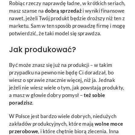
Robiąc rzeczy naprawdę ładne, w krótkich seriach,
masz szanse na
dobrą sprzedaż
i wyniki finansowe
nawet, jeżeli Twój produkt będzie droższy niż ten z
marketu. Sam w ten sposób prowadzę firmę i mogę
potwierdzić, że taki model się sprawdza.
Jak produkować?
Być może znasz się już na produkcji – w takim
przypadku na pewno nie będę Ci doradzał, bo
wiesz o sprawie znacznie więcej, niż ja. Jednak
jeżeli nie wiesz wiele o tym, jak powstają produkty,
a masz w głowie dobry pomysł –
też sobie
poradzisz
.
W Polsce jest bardzo wiele dobrych, niedużych
zakładów produkcyjnych, które mają
wolne moce
przerobowe
, i które chętnie biorą zlecenia. Inna