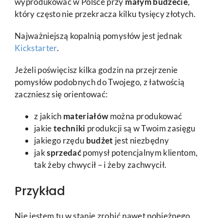
wyprodukować w Polsce przy
małym budżecie
,
który często nie przekracza kilku tysięcy złotych.
Najważniejszą kopalnią pomysłów jest jednak
Kickstarter
.
Jeżeli poświęcisz kilka godzin na przejrzenie
pomysłów podobnych do Twojego, z łatwością
zaczniesz się orientować:
z jakich
materiałów
można produkować
jakie
techniki
produkcji są w Twoim zasięgu
jakiego rzędu
budżet
jest niezbędny
jak
sprzedać
pomysł potencjalnym klientom,
tak żeby chwycił – i żeby zachwycił.
Przykład
Nie jestem tu w stanie zrobić nawet pobieżnego