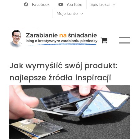
Przejdź
Facebook
YouTube
Spis treści
Moje konto
do
zawartości
Jak wymyślić swój produkt:
najlepsze źródła inspiracji
Pokaż
większy
obrazek