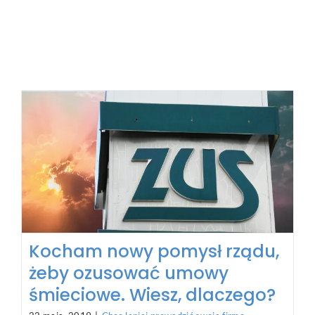
Jak. Ja. Nie. Cierpię. Tego. Rządu. A oni,
złośliwie, znowu robią coś rozsądnego.
[...]
Rejestracja działalności
gospodarczej 2019: Jak
dobrze wypełnić wniosek
rejestracyjny CEIDG