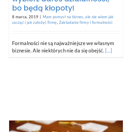
Jak wybrać biuro księgowe?
5 sposobów na to, żeby
uniknąć bólu głowy i kar z
urzędu skarbowego
5 lutego, 2019
|
Mam pomysł na biznes, ale nie wiem jak
zacząć i jak założyć firmę
,
Zakładanie firmy i formalności
Jednym z poważnych błędów, które możesz
popełnić na początku działalności, jest zły
wybór
[...]