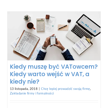
instrukcja obsługi
14 września, 2018
|
Badanie rynku i testowanie pomysłu na
biznes
,
Jak znaleźć pomysł na biznes
,
Zakładanie firmy i
formalności
Jedne swoje firmy tworzyłem z planem, inne
spontanicznie. Ale nic dobrego nie
[...]
Wyświetlono wszystkie elementy