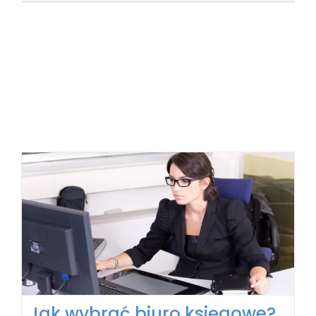
sprzedawać uchwyty do telefonu, byłem
przekonany, że
[...]
Działałność nierejestrowana.
Załóż firmę na próbę i unikaj
formalności
31 października, 2018
|
Mam pomysł na biznes, ale nie
wiem jak zacząć i jak założyć firmę
,
Zakładanie firmy i