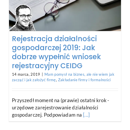
Zakładasz firmę? Dobrze
wybierz adres działalności,
bo będą kłopoty!
8 marca, 2019
|
Mam pomysł na biznes, ale nie wiem jak
zacząć i jak założyć firmę
,
Zakładanie firmy i formalności
Formalności nie są najważniejsze we własnym
biznesie. Ale niektórych nie da się obejść.
[...]