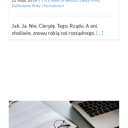
14 marca, 2019
|
Mam pomysł na biznes, ale nie wiem jak
zacząć i jak założyć firmę
,
Zakładanie firmy i formalności
Przyszedł moment na (prawie) ostatni krok -
urzędowe zarejestrowanie działalności
gospodarczej. Podpowiadam na
[...]