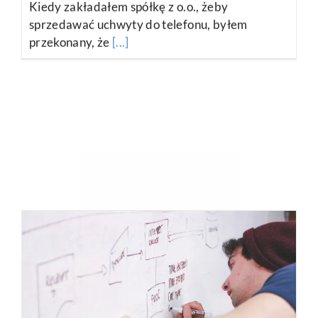
© Copyright 2017-2019 Michał Mackiewicz Kontakt:
michal@zarabianienasniadanie.pl