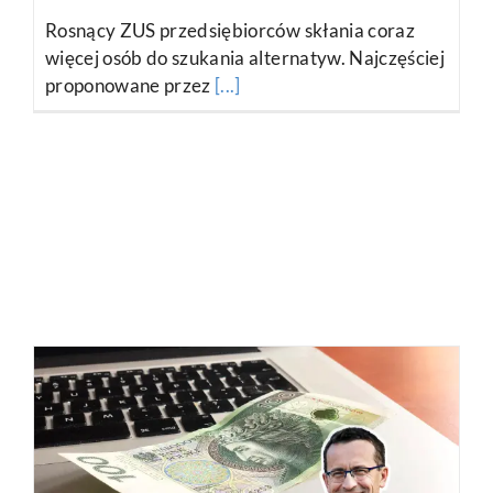
Czy brać kredyt na firmę?
Tak, ale tylko w tych 3
sytuacjach
13 czerwca, 2019
|
Finanse. Co zrobić, żeby zarabiać?
,
Mam
pomysł na biznes, ale nie wiem jak zacząć i jak założyć firmę
,
Prowadzenie małej firmy. Wszystko z praktyki
,
Zakładanie
firmy i formalności
Do brania kredytu na firmę możesz podejść na
trzy sposoby. Jeden - nigdy,
[...]