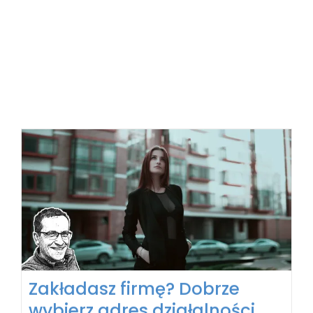
Jak wymyślić nazwę firmy,
żeby mieć klientów i
jednocześnie zadowolić
urzędników
27 lutego, 2019
|
Mam pomysł na biznes, ale nie wiem jak
zacząć i jak założyć firmę
,
Zakładanie firmy i formalności
Pierwszym krokiem do własnego biznesu jest
wymyślenie nazwy. Jednak dla wielu z nas
[...]