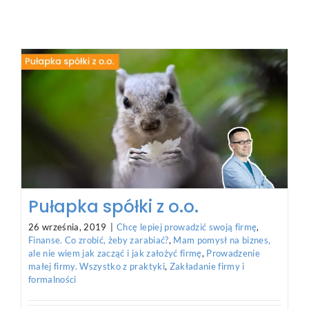
Pułapka spółki z o.o.
26 września, 2019
|
Chcę lepiej prowadzić swoją firmę
,
Finanse. Co zrobić, żeby zarabiać?
,
Mam pomysł na biznes,
ale nie wiem jak zacząć i jak założyć firmę
,
Prowadzenie
małej firmy. Wszystko z praktyki
,
Zakładanie firmy i
formalności
Rosnący ZUS przedsiębiorców skłania coraz
więcej osób do szukania alternatyw. Najczęściej
proponowane przez
[...]