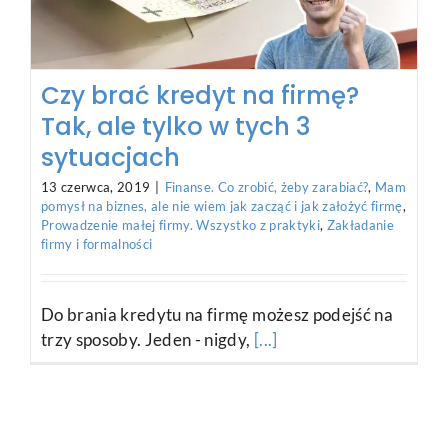
Kocham nowy pomysł rządu,
żeby ozusować umowy
śmieciowe. Wiesz, dlaczego?
22 maja, 2019
|
Chcę lepiej prowadzić swoją firmę
,
Zakładanie firmy i formalności