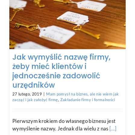
Kiedy muszę być VATowcem?
Kiedy warto wejść w VAT, a
kiedy nie?
13 listopada, 2018
|
Chcę lepiej prowadzić swoją firmę
,
Zakładanie firmy i formalności
Kiedy zakładałem spółkę z o.o., żeby