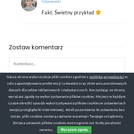
Odpowiedz
Fakt. Świetny przykład
Zostaw komentarz
Comment
Nasza strona wykorzystuje pliki cookies zgodnie z
polityką prywatności
w
celu zapamiętywania preferencji i ustawień oraz zbierania anonimowych
danych dla celów reklamowych i statystycznych. Korzystając ze strony,
wyrażasz zgodę na wykorzystywanie plików cookies. Możesz w każdym
czasie określić sposób wykorzystywania plików cookies w ustawieniach
swojej przeglądarki internetowej. Jeżeli pozostawisz te ustawienia bez
zmian, pliki cookies zostaną zapisane w pamięci Twojego urządzenia.
Zmiana ustawień plików cookies może ograniczyć funkcjonalność
serwisu.
Wyrażam zgodę