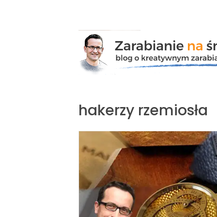
Przejdź
do
zawartości
hakerzy rzemiosła