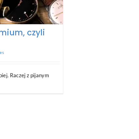
mium, czyli
nes
piej. Raczej z pijanym