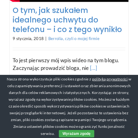
O tym, jak szukałem
idealnego uchwytu do
telefonu – i co z tego wynikło
9 stycznia, 2018
|
Berrolia, czyli o mojej firmie
To jest pierwszy mój wpis wideo na tym blogu.
Zaczynając prowadzić bloga, nie
[...]
Nasza strona wykorzystuje pliki cookies zgodnie z
polityką prywatności
w
celu zapamiętywania preferencji i ustawień oraz zbierania anonimowych
danych dla celów reklamowych i statystycznych. Korzystając ze strony,
© Copyright 2017-2019 Michał Mackiewicz Kontakt:
wyrażasz zgodę na wykorzystywanie plików cookies. Możesz w każdym
michal@zarabianienasniadanie.pl
czasie określić sposób wykorzystywania plików cookies w ustawieniach
swojej przeglądarki internetowej. Jeżeli pozostawisz te ustawienia bez
zmian, pliki cookies zostaną zapisane w pamięci Twojego urządzenia.
Zmiana ustawień plików cookies może ograniczyć funkcjonalność
serwisu.
Wyrażam zgodę