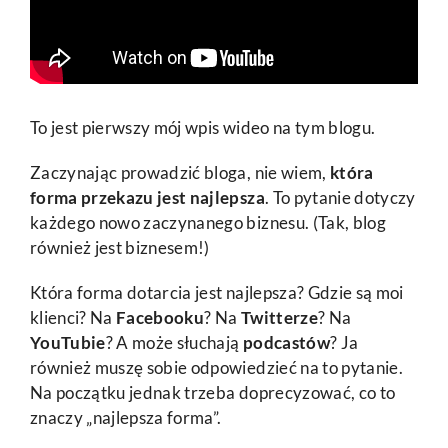
To jest pierwszy mój wpis wideo na tym blogu.
Zaczynając prowadzić bloga, nie wiem,
która
forma przekazu jest najlepsza
. To pytanie dotyczy
każdego nowo zaczynanego biznesu. (Tak, blog
również jest biznesem!)
Która forma dotarcia jest najlepsza? Gdzie są moi
klienci? Na
Facebooku
? Na
Twitterze
? Na
YouTubie
? A może słuchają
podcastów
? Ja
również muszę sobie odpowiedzieć na to pytanie.
Na początku jednak trzeba doprecyzować, co to
znaczy „najlepsza forma”.