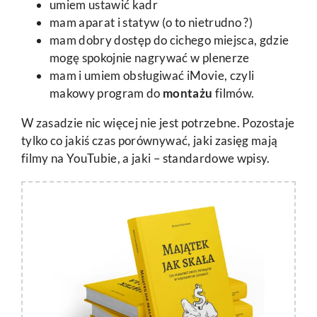
umiem ustawić kadr
mam aparat i statyw (o to nietrudno ?)
mam dobry dostęp do cichego miejsca, gdzie
mogę spokojnie nagrywać w plenerze
mam i umiem obsługiwać iMovie, czyli
makowy program do
montażu
filmów.
W zasadzie nic więcej nie jest potrzebne. Pozostaje
tylko co jakiś czas porównywać, jaki zasięg mają
filmy na YouTubie, a jaki – standardowe wpisy.