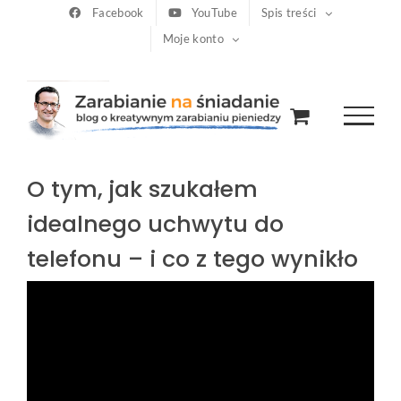
Przejdź
Facebook
YouTube
Spis treści
Moje konto
do
zawartości
O tym, jak szukałem
idealnego uchwytu do
telefonu – i co z tego wynikło