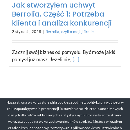
Jak stworzyłem uchwyt
Berrolia. Część 1: Potrzeba
klienta i analiza konkurencji
2 stycznia, 2018
|
Berrolia, czyli o mojej firmie
Zacznij swój biznes od pomysłu. Być może jakiś
pomysł już masz. Jeżeli nie,
[...]
Nasza strona wykorzystuje pliki cookies zgodnie z
polityką prywatności
w
celu zapamiętywania preferencji i ustawień oraz zbierania anonimowych
danych dla celów reklamowych i statystycznych. Korzystając ze strony,
wyrażasz zgodę na wykorzystywanie plików cookies. Możesz w każdym
czasie określić sposób wykorzystywania plików cookies w ustawieniach