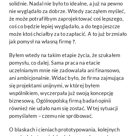
solidnie. Nadal nie było to idealne, a już na pewno
nie wyglądało za dobrze. Wtedy zacząłem myśleć,
że może potrafiłbym zaprojektować coś lepszego,
coś co będzie lepiej wyglądało, a do tego jeszcze
może ktoś chciałby za to zapłacić. A to już brzmiało
jak pomysł na własną firmę
?
.
Byłem wtedy na takim etapie życia, że szukałem
pomysłu, co dalej. Sama praca na etacie
uczelnianym mnie nie zadowalała ani finansowo,
ani ambicjonalnie. Widać było, że firma zajmująca
się projektami unijnymi, w której byłem
wspólnikiem, wyczerpała już swoją koncepcję
biznesową. Ogólnopolską firmą badań opinii
również nie udało nam się zostać. W tej sytuacji
pomyślałem – czemu nie spróbować.
O blaskach i cieniach prototypowania, kolejnych