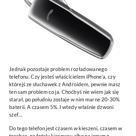
Jednak pozostaje problem rozładowanego
telefonu. Czy jesteś właścicielem iPhone’a, czy
którejś ze słuchawek z Androidem, pewnie masz
ten sam problem co ja. Choćbyś nie wiem jak się
starał, po południu zostaje w nim marne 20-30%
baterii. A czasem 5%. I wtedy właśnie dzwoni
szef…
Do tego telefon jest czasem w kieszeni, czasem w
torebce, na fotelu kierowcy albo na innym z