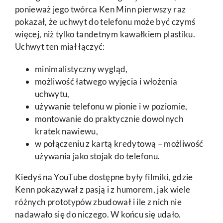
ponieważ jego twórca Ken Minn pierwszy raz
pokazał, że uchwyt do telefonu może być czymś
więcej, niż tylko tandetnym kawałkiem plastiku.
Uchwyt ten miał łączyć:
minimalistyczny wygląd,
możliwość łatwego wyjęcia i włożenia
uchwytu,
używanie telefonu w pionie i w poziomie,
montowanie do praktycznie dowolnych
kratek nawiewu,
w połączeniu z kartą kredytową – możliwość
używania jako stojak do telefonu.
Kiedyś na YouTube dostępne były filmiki, gdzie
Kenn pokazywał z pasją i z humorem, jak wiele
różnych prototypów zbudował i ile z nich nie
nadawało się do niczego. W końcu się udało.