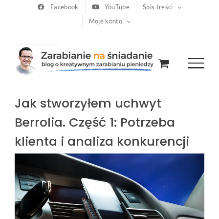
Przejdź
Facebook
YouTube
Spis treści
Moje konto
do
zawartości
Jak stworzyłem uchwyt
Berrolia. Część 1: Potrzeba
klienta i analiza konkurencji
Pokaż
większy
obrazek