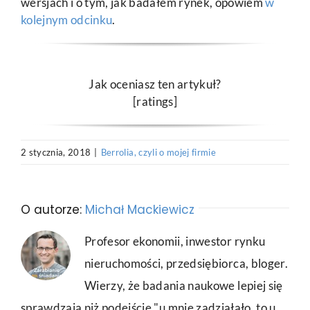
wersjach i o tym, jak badałem rynek, opowiem
w
kolejnym odcinku
.
Jak oceniasz ten artykuł?
[ratings]
2 stycznia, 2018
|
Berrolia, czyli o mojej firmie
O autorze:
Michał Mackiewicz
Profesor ekonomii, inwestor rynku
nieruchomości, przedsiębiorca, bloger.
Wierzy, że badania naukowe lepiej się
sprawdzają niż podejście "u mnie zadziałało, to u