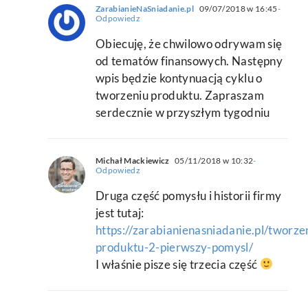
ZarabianieNaSniadanie.pl
09/07/2018 w 16:45
-
Odpowiedz
Obiecuję, że chwilowo odrywam się
od tematów finansowych. Następny
wpis będzie kontynuacją cyklu o
tworzeniu produktu. Zapraszam
serdecznie w przyszłym tygodniu
Michał Mackiewicz
05/11/2018 w 10:32
-
Odpowiedz
Druga część pomysłu i historii firmy
jest tutaj:
https://zarabianienasniadanie.pl/tworze
produktu-2-pierwszy-pomysl/
I właśnie pisze się trzecia część