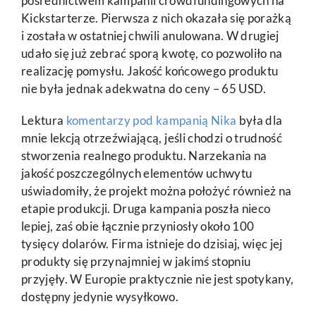
pośrednictwem kampanii crowdfundingowych na
Kickstarterze. Pierwsza z nich okazała się porażką
i została w ostatniej chwili anulowana. W drugiej
udało się już zebrać sporą kwotę, co pozwoliło na
realizację pomysłu. Jakość końcowego produktu
nie była jednak adekwatna do ceny – 65 USD.
Lektura
komentarzy pod kampanią Nika
była dla
mnie lekcją otrzeźwiającą, jeśli chodzi o trudność
stworzenia realnego produktu. Narzekania na
jakość poszczególnych elementów uchwytu
uświadomiły, że projekt można położyć również na
etapie produkcji. Druga kampania poszła nieco
lepiej, zaś obie łącznie przyniosły około 100
tysięcy dolarów. Firma istnieje do dzisiaj, więc jej
produkty się przynajmniej w jakimś stopniu
przyjęły. W Europie praktycznie nie jest spotykany,
dostępny jedynie wysyłkowo.