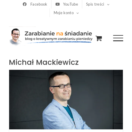
Przejdź
Facebook
YouTube
Spis treści
Moje konto
do
zawartości
Michał Mackiewicz