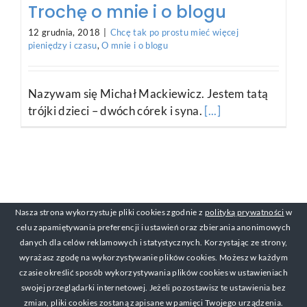
Trochę o mnie i o blogu
12 grudnia, 2018
|
Chcę tak po prostu mieć więcej
pieniędzy i czasu
,
O mnie i o blogu
Nazywam się Michał Mackiewicz. Jestem tatą
trójki dzieci – dwóch córek i syna.
[...]
Nasza strona wykorzystuje pliki cookies zgodnie z
polityką prywatności
w
celu zapamiętywania preferencji i ustawień oraz zbierania anonimowych
danych dla celów reklamowych i statystycznych. Korzystając ze strony,
wyrażasz zgodę na wykorzystywanie plików cookies. Możesz w każdym
czasie określić sposób wykorzystywania plików cookies w ustawieniach
swojej przeglądarki internetowej. Jeżeli pozostawisz te ustawienia bez
© Copyright 2017-2019 Michał Mackiewicz Kontakt:
zmian, pliki cookies zostaną zapisane w pamięci Twojego urządzenia.