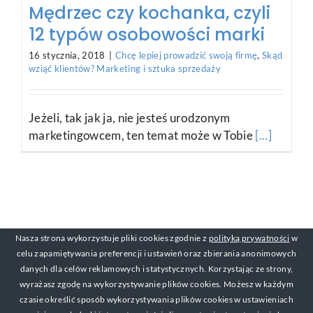
Mędrzec czy kochanka, czyli
12 typów osobowości marki
16 stycznia, 2018
|
Chcę lepiej prowadzić swoją firmę
,
Skąd
wziąć klientów? Marketing i sztuka sprzedaży
Jeżeli, tak jak ja, nie jesteś urodzonym
marketingowcem, ten temat może w Tobie
[...]
Nasza strona wykorzystuje pliki cookies zgodnie z
polityką prywatności
w
celu zapamiętywania preferencji i ustawień oraz zbierania anonimowych
danych dla celów reklamowych i statystycznych. Korzystając ze strony,
wyrażasz zgodę na wykorzystywanie plików cookies. Możesz w każdym
czasie określić sposób wykorzystywania plików cookies w ustawieniach