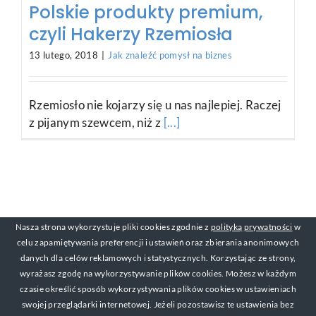
Polskie produkty premium,
czyli Hakerzy Rzemiosła
13 lutego, 2018
|
Jak znaleźć pomysł na biznes
Rzemiosło nie kojarzy się u nas najlepiej. Raczej
z pijanym szewcem, niż z
[...]
Nasza strona wykorzystuje pliki cookies zgodnie z
polityką prywatności
w
celu zapamiętywania preferencji i ustawień oraz zbierania anonimowych
danych dla celów reklamowych i statystycznych. Korzystając ze strony,
wyrażasz zgodę na wykorzystywanie plików cookies. Możesz w każdym
czasie określić sposób wykorzystywania plików cookies w ustawieniach
swojej przeglądarki internetowej. Jeżeli pozostawisz te ustawienia bez
© Copyright 2017-2019 Michał Mackiewicz Kontakt: