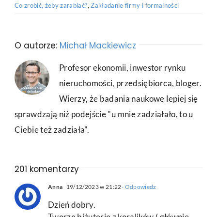
Co zrobić, żeby zarabiać?
,
Zakładanie firmy i formalności
O autorze:
Michał Mackiewicz
Profesor ekonomii, inwestor rynku
nieruchomości, przedsiębiorca, bloger.
Wierzy, że badania naukowe lepiej się
sprawdzają niż podejście "u mnie zadziałało, to u
Ciebie też zadziała".
201 komentarzy
Anna
19/12/2023 w 21:22
- Odpowiedz
Dzień dobry.
Tworzę biżuterię z koralików ( głównie