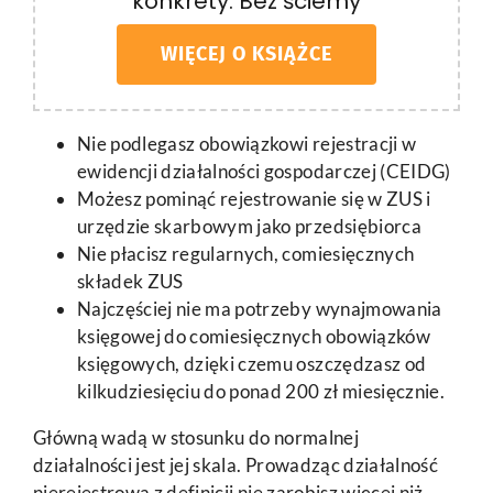
konkrety. Bez ściemy
WIĘCEJ O KSIĄŻCE
Nie podlegasz obowiązkowi rejestracji w
ewidencji działalności gospodarczej (CEIDG)
Możesz pominąć rejestrowanie się w ZUS i
urzędzie skarbowym jako przedsiębiorca
Nie płacisz regularnych, comiesięcznych
składek ZUS
Najczęściej nie ma potrzeby wynajmowania
księgowej do comiesięcznych obowiązków
księgowych, dzięki czemu oszczędzasz od
kilkudziesięciu do ponad 200 zł miesięcznie.
Główną wadą w stosunku do normalnej
działalności jest jej skala. Prowadząc działalność
nierejestrową z definicji nie zarobisz więcej niż