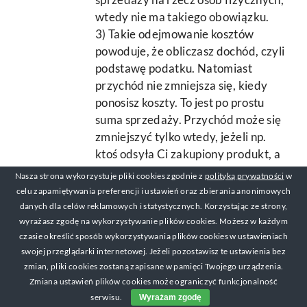
wtedy nie ma takiego obowiązku.
3) Takie odejmowanie kosztów
powoduje, że obliczasz dochód, czyli
podstawę podatku. Natomiast
przychód nie zmniejsza się, kiedy
ponosisz koszty. To jest po prostu
suma sprzedaży. Przychód może się
zmniejszyć tylko wtedy, jeżeli np.
ktoś odsyła Ci zakupiony produkt, a
Ty mu oddajesz pieniądze.
Nasza strona wykorzystuje pliki cookies zgodnie z
polityką prywatności
w
4) Nie, możesz kupować. Nie ma z
celu zapamiętywania preferencji i ustawień oraz zbierania anonimowych
tym problemu.
danych dla celów reklamowych i statystycznych. Korzystając ze strony,
Serdeczności
wyrażasz zgodę na wykorzystywanie plików cookies. Możesz w każdym
czasie określić sposób wykorzystywania plików cookies w ustawieniach
Michał
swojej przeglądarki internetowej. Jeżeli pozostawisz te ustawienia bez
zmian, pliki cookies zostaną zapisane w pamięci Twojego urządzenia.
Zmiana ustawień plików cookies może ograniczyć funkcjonalność
Paula
15/03/2023 w 23:10
- Odpowiedz
serwisu.
Wyrażam zgodę