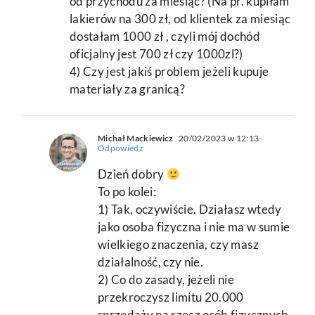
od przychodu za miesiąc? (Na pr. kupiłam
lakierów na 300 zł, od klientek za miesiąc
dostałam 1000 zł , czyli mój dochód
oficjalny jest 700 zł czy 1000zl?)
4) Czy jest jakiś problem jeżeli kupuje
materiały za granicą?
Michał Mackiewicz
20/02/2023 w 12:13
-
Odpowiedz
Dzień dobry
To po kolei:
1) Tak, oczywiście. Działasz wtedy
jako osoba fizyczna i nie ma w sumie
wielkiego znaczenia, czy masz
działalność, czy nie.
2) Co do zasady, jeżeli nie
przekroczysz limitu 20.000
sprzedaży na rzecz osób fizycznych,