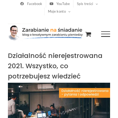
Przejdź
Facebook
YouTube
Spis treści
Moje konto
do
zawartości
Działalność nierejestrowana
2021. Wszystko, co
potrzebujesz wiedzieć
Pokaż
większy
obrazek