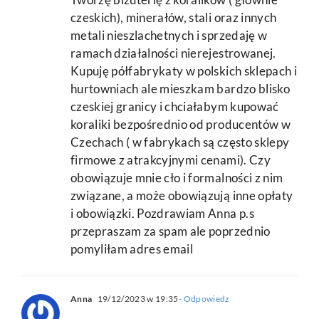
czeskich), minerałów, stali oraz innych
metali nieszlachetnych i sprzedaję w
ramach działalności nierejestrowanej.
Kupuję półfabrykaty w polskich sklepach i
hurtowniach ale mieszkam bardzo blisko
czeskiej granicy i chciałabym kupować
koraliki bezpośrednio od producentów w
Czechach ( w fabrykach są często sklepy
firmowe z atrakcyjnymi cenami). Czy
obowiązuje mnie cło i formalności z nim
związane, a może obowiązują inne opłaty
i obowiązki. Pozdrawiam Anna p.s
przepraszam za spam ale poprzednio
pomyliłam adres email
Anna
19/12/2023 w 19:35
- Odpowiedz