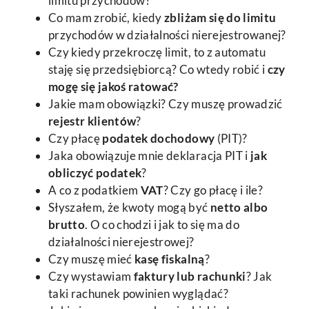
limitu przychodów?
Co mam zrobić, kiedy
zbliżam się do limitu
przychodów w działalności nierejestrowanej?
Czy kiedy przekroczę limit, to z automatu
staję się przedsiębiorcą? Co wtedy robić i
czy
mogę się jakoś ratować?
Jakie mam obowiązki? Czy muszę prowadzić
rejestr klientów
?
Czy płacę
podatek dochodowy
(PIT)?
Jaka obowiązuje mnie deklaracja PIT i
jak
obliczyć podatek
?
A co z podatkiem
VAT
? Czy go płacę i ile?
Słyszałem, że kwoty mogą być
netto albo
brutto
. O co chodzi i jak to się ma do
działalności nierejestrowej?
Czy muszę mieć
kasę fiskalną
?
Czy wystawiam
faktury lub rachunki
? Jak
taki rachunek powinien wyglądać?