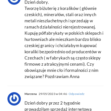
Dzień dobry.
Tworzę biżuterię z koralików ( głównie
czeskich), minerałów, stali oraz innych
metali nieszlachetnych i sprzedaję w
ramach działalności nierejestrowanej.
Kupuję półfabrykaty w polskich sklepach i
hurtowniach ale mieszkam bardzo blisko
czeskiej granicy i chciałabym kupować
koraliki bezpośrednio od producentów w
Czechach ( w fabrykach są często sklepy
firmowe z atrakcyjnymi cenami). Czy
obowiązuje mnie cło i formalności z nim
związane? Pozdrawiam Anna
Marzena
29/05/2023 w 04:46
- Odpowiedz
Dzień dobry przez 2 tygodnie
prowadziłam sprzedaż internetowa