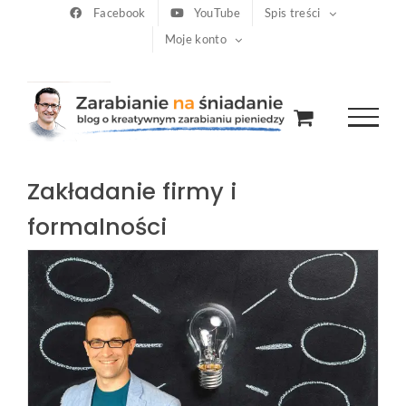
Przejdź
Facebook
YouTube
Spis treści
Moje konto
do
zawartości
Zakładanie firmy i
formalności