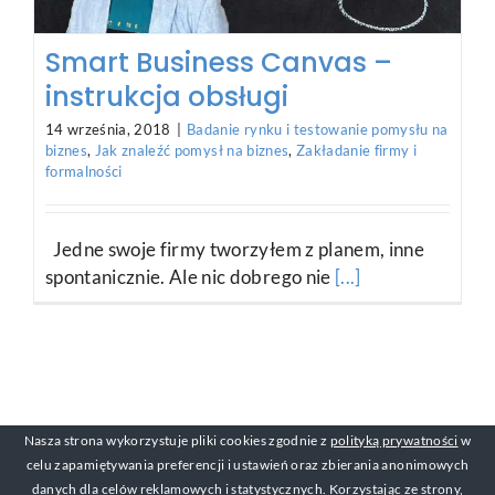
Smart Business Canvas –
instrukcja obsługi
14 września, 2018
|
Badanie rynku i testowanie pomysłu na
biznes
,
Jak znaleźć pomysł na biznes
,
Zakładanie firmy i
formalności
Jedne swoje firmy tworzyłem z planem, inne
spontanicznie. Ale nic dobrego nie
[...]
Nasza strona wykorzystuje pliki cookies zgodnie z
polityką prywatności
w
celu zapamiętywania preferencji i ustawień oraz zbierania anonimowych
danych dla celów reklamowych i statystycznych. Korzystając ze strony,