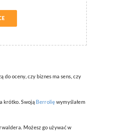
CE
czą do oceny, czy biznes ma sens, czy
wa krótko. Swoją
Berrolię
wymyślałem
terwaldera. Możesz go używać w