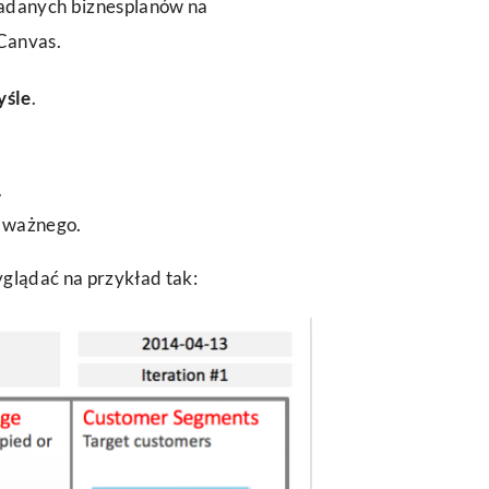
egadanych biznesplanów na
 Canvas.
yśle
.
.
ś ważnego.
yglądać na przykład tak: