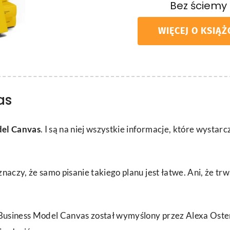
Bez ściemy
WIĘCEJ O KSIĄŻ
as
del Canvas
. I są na niej wszystkie informacje, które wystar
 znaczy, że samo pisanie takiego planu jest łatwe. Ani, że tr
d Business Model Canvas został wymyślony przez Alexa Os