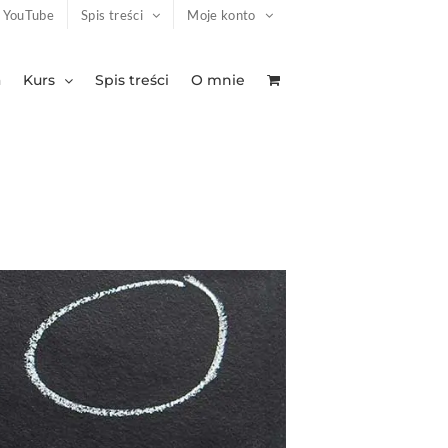
YouTube
Spis treści
Moje konto
a
Kurs
Spis treści
O mnie