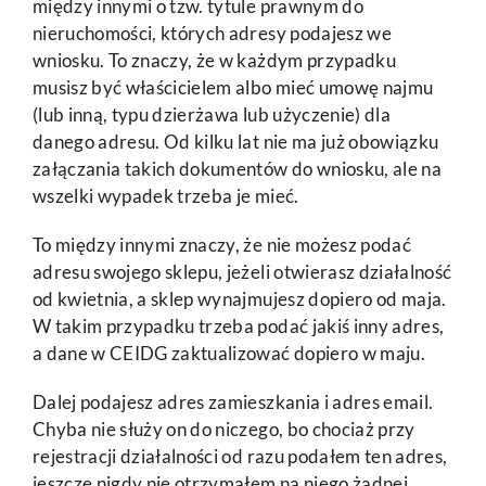
między innymi o tzw. tytule prawnym do
nieruchomości, których adresy podajesz we
wniosku. To znaczy, że w każdym przypadku
musisz być właścicielem albo mieć umowę najmu
(lub inną, typu dzierżawa lub użyczenie) dla
danego adresu. Od kilku lat nie ma już obowiązku
załączania takich dokumentów do wniosku, ale na
wszelki wypadek trzeba je mieć.
To między innymi znaczy, że nie możesz podać
adresu swojego sklepu, jeżeli otwierasz działalność
od kwietnia, a sklep wynajmujesz dopiero od maja.
W takim przypadku trzeba podać jakiś inny adres,
a dane w CEIDG zaktualizować dopiero w maju.
Dalej podajesz adres zamieszkania i adres email.
Chyba nie służy on do niczego, bo chociaż przy
rejestracji działalności od razu podałem ten adres,
jeszcze nigdy nie otrzymałem na niego żadnej