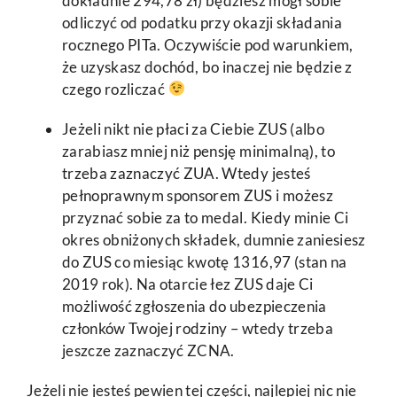
dokładnie 294,78 zł) będziesz mógł sobie
odliczyć od podatku przy okazji składania
rocznego PITa. Oczywiście pod warunkiem,
że uzyskasz dochód, bo inaczej nie będzie z
czego rozliczać
Jeżeli nikt nie płaci za Ciebie ZUS (albo
zarabiasz mniej niż pensję minimalną), to
trzeba zaznaczyć ZUA. Wtedy jesteś
pełnoprawnym sponsorem ZUS i możesz
przyznać sobie za to medal. Kiedy minie Ci
okres obniżonych składek, dumnie zaniesiesz
do ZUS co miesiąc kwotę 1316,97 (stan na
2019 rok).
Na otarcie łez ZUS daje Ci
możliwość zgłoszenia do ubezpieczenia
członków Twojej rodziny – wtedy trzeba
jeszcze zaznaczyć ZCNA.
Jeżeli nie jesteś pewien tej części, najlepiej nic nie