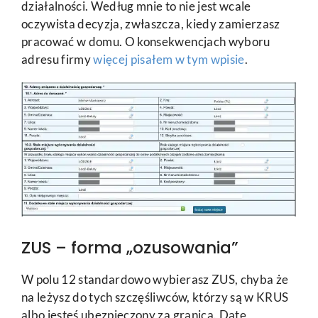
działalności. Według mnie to nie jest wcale
oczywista decyzja, zwłaszcza, kiedy zamierzasz
pracować w domu. O konsekwencjach wyboru
adresu firmy
więcej pisałem w tym wpisie
.
ZUS – forma „ozusowania”
W polu 12 standardowo wybierasz ZUS, chyba że
na leżysz do tych szczęśliwców, którzy są w KRUS
albo jesteś ubezpieczony za granicą. Datę