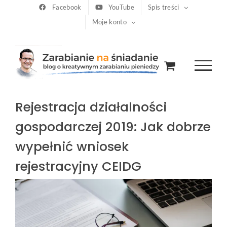
Przejdź
Facebook
YouTube
Spis treści
Moje konto
do
zawartości
Rejestracja działalności
gospodarczej 2019: Jak dobrze
wypełnić wniosek
rejestracyjny CEIDG
Pokaż
większy
obrazek