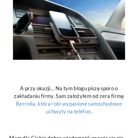
A przy okazji... Na tym blogu piszę sporo o
zakładaniu firmy. Sam założyłem od zera firmę
Berrolia, która robi wypasione samochodowe
uchwyty na telefon.
Mam dla Ciebie dobrą wiadomość: prawie się nie