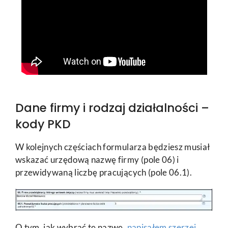
Dane firmy i rodzaj działalności –
kody PKD
W kolejnych częściach formularza będziesz musiał
wskazać urzędową nazwę firmy (pole 06) i
przewidywaną liczbę pracujących (pole 06.1).
O tym, jak wybrać tę nazwę,
napisałem szerzej