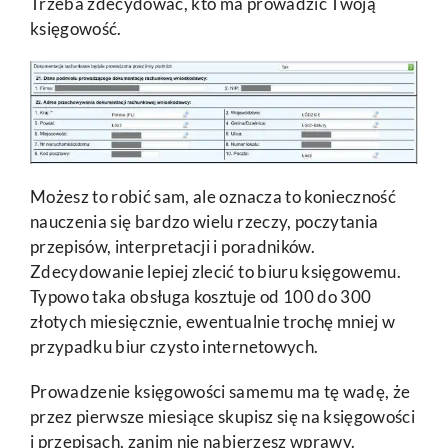
Trzeba zdecydować, kto ma prowadzić Twoją
księgowość.
Możesz to robić sam, ale oznacza to konieczność
nauczenia się bardzo wielu rzeczy, poczytania
przepisów, interpretacji i poradników.
Zdecydowanie lepiej zlecić to biuru księgowemu.
Typowo taka obsługa kosztuje od 100 do 300
złotych miesięcznie, ewentualnie trochę mniej w
przypadku biur czysto internetowych.
Prowadzenie księgowości samemu ma tę wadę, że
przez pierwsze miesiące skupisz się na księgowości
i przepisach, zanim nie nabierzesz wprawy.