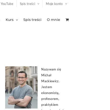
YouTube
Spis treści
Moje konto
a
Kurs
Spis treści
O mnie
Nazywam się
Michał
Mackiewicz.
Jestem
ekonomistą,
profesorem,
praktykiem