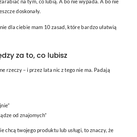
arabiać na tym, co lubią. A bo nie wypada. A bo nie
jeszcze doskonały.
alnie dla ciebie mam 10 zasad, które bardzo ułatwią
ędzy za to, co lubisz
ne rzeczy – i przez lata nic z tego nie ma. Padają
jnie”
niądze od znajomych”
zie chcą twojego produktu lub usługi, to znaczy, że