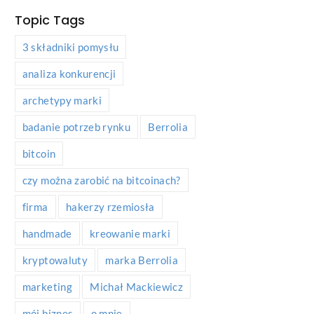
Topic Tags
3 składniki pomysłu
analiza konkurencji
archetypy marki
badanie potrzeb rynku
Berrolia
bitcoin
czy można zarobić na bitcoinach?
firma
hakerzy rzemiosła
handmade
kreowanie marki
kryptowaluty
marka Berrolia
marketing
Michał Mackiewicz
mój biznes
o mnie