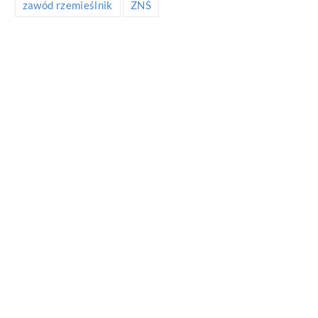
zawód rzemieślnik
ZNŚ