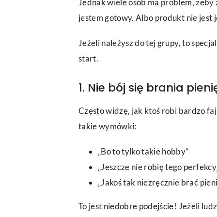
Jednak wiele osób ma problem, żeby z
jestem gotowy. Albo produkt nie jest 
Jeżeli należysz do tej grupy, to specj
start.
1. Nie bój się brania pieni
Często widzę, jak ktoś robi bardzo faj
takie wymówki:
„Bo to tylko takie hobby”
„Jeszcze nie robię tego perfekcy
„Jakoś tak niezręcznie brać pie
To jest niedobre podejście! Jeżeli lud