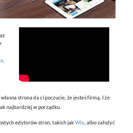
st
?
es
.
 własna strona da ci poczucie, że jesteś firmą. I że
t jak najbardziej w porządku.
ostych edytorów stron, takich jak
Wix
, albo założyć