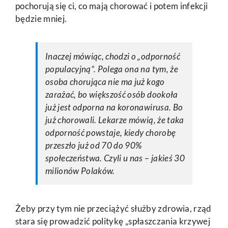
pochorują się ci, co mają chorować i potem infekcji
będzie mniej.
Inaczej mówiąc, chodzi o „odporność
populacyjną”. Polega ona na tym, że
osoba chorująca nie ma już kogo
zarażać, bo większość osób dookoła
już jest odporna na koronawirusa. Bo
już chorowali. Lekarze mówią, że taka
odporność powstaje, kiedy chorobę
przeszło już od 70 do 90%
społeczeństwa. Czyli u nas – jakieś 30
milionów Polaków.
Żeby przy tym nie przeciążyć służby zdrowia, rząd
stara się prowadzić politykę „spłaszczania krzywej