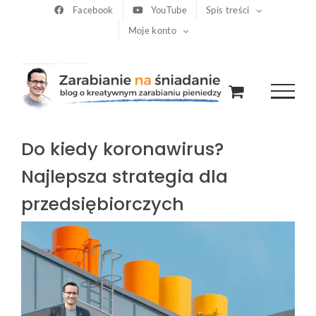
Przejdź
Facebook
YouTube
Spis treści
Moje konto
do
zawartości
Do kiedy koronawirus?
Najlepsza strategia dla
przedsiębiorczych
Pokaż
większy
obrazek