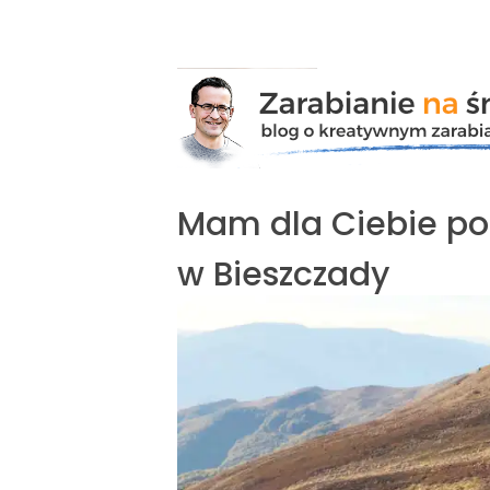
Przejdź
do
zawartości
Mam dla Ciebie pom
w Bieszczady
Pokaż
większy
obrazek