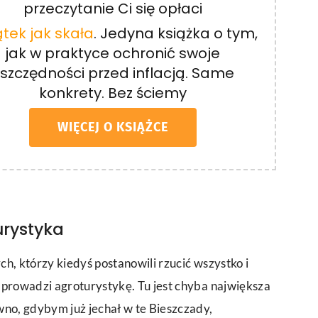
przeczytanie Ci się opłaci
tek jak skała
. Jedyna książka o tym,
jak w praktyce ochronić swoje
szczędności przed inflacją. Same
konkrety. Bez ściemy
WIĘCEJ O KSIĄŻCE
urystyka
h, którzy kiedyś postanowili rzucić wszystko i
 prowadzi agroturystykę. Tu jest chyba największa
wno, gdybym już jechał w te Bieszczady,