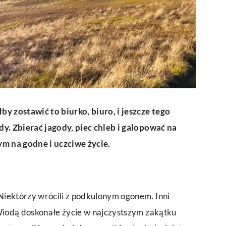
by zostawić to biurko, biuro, i jeszcze tego
dy. Zbierać jagody, piec chleb i galopować na
ym na godne i uczciwe życie.
 Niektórzy wrócili z podkulonym ogonem. Inni
 Wiodą doskonałe życie w najczystszym zakątku