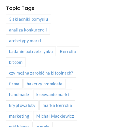
Topic Tags
3 składniki pomysłu
analiza konkurencji
archetypy marki
badanie potrzeb rynku
Berrolia
bitcoin
czy można zarobić na bitcoinach?
firma
hakerzy rzemiosła
handmade
kreowanie marki
kryptowaluty
marka Berrolia
marketing
Michał Mackiewicz
mój biznes
o mnie