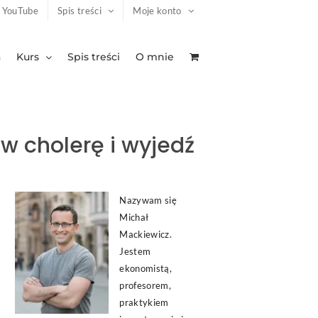
YouTube
Spis treści
Moje konto
a
Kurs
Spis treści
O mnie
w cholerę i wyjedź
Nazywam się
Michał
Mackiewicz.
Jestem
ekonomistą,
profesorem,
praktykiem