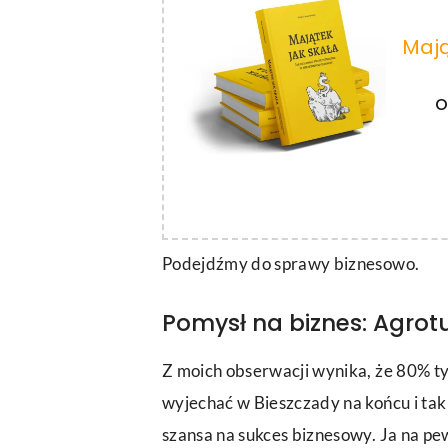
Mają
o
Podejdźmy do sprawy biznesowo.
Pomysł na biznes: Agrot
Z moich obserwacji wynika, że 80% tyc
wyjechać w Bieszczady na końcu i tak
szansa na sukces biznesowy. Ja na pe