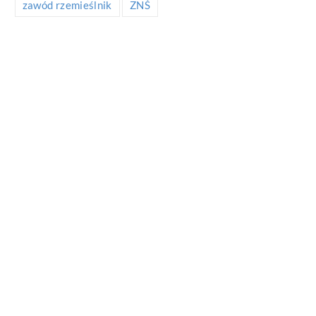
zawód rzemieślnik
ZNŚ