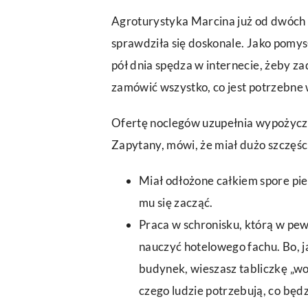
Agroturystyka Marcina już od dwóch l
sprawdziła się doskonale. Jako pomysł 
pół dnia spędza w internecie, żeby z
zamówić wszystko, co jest potrzebne
Ofertę noclegów uzupełnia wypożycz
Zapytany, mówi, że miał dużo szczęści
Miał odłożone całkiem spore pie
mu się zacząć.
Praca w schronisku, którą w pe
nauczyć hotelowego fachu. Bo, ja
budynek, wieszasz tabliczkę „wol
czego ludzie potrzebują, co będzi