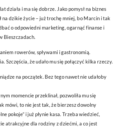
at działa i ma się dobrze. Jako pomysł na biznes
na dzikie życie – już trochę mniej, bo Marcin i tak
adbać o odpowiedni marketing, ogarnąć finanse i
 w Bieszczadach.
aniem rowerów, spływami i gastronomią.
a. Szczęścia, że udało mu się połączyć kilka rzeczy.
niądze na początek. Bez tego nawet nie udałoby
wnym momencie przeklinał, pozwoliła mu się
k mówi, to nie jest tak, że bierzesz dowolny
ne pokoje” i już płynie kasa. Trzeba wiedzieć,
e atrakcyjne dla rodziny z dziećmi, a co jest