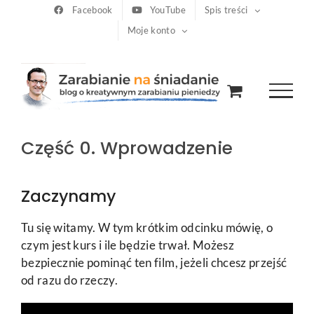
Przejdź
Facebook
YouTube
Spis treści
Moje konto
do
zawartości
Część 0. Wprowadzenie
Zaczynamy
Tu się witamy. W tym krótkim odcinku mówię, o
czym jest kurs i ile będzie trwał. Możesz
bezpiecznie pominąć ten film, jeżeli chcesz przejść
od razu do rzeczy.