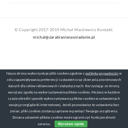
© Copyright 2017-2019 Michał Mackiewicz Kontakt:
michal@zarabianienasniadanie.pl
Nasza strona wykorzystuje pliki cookies zgodnie z
polityką prywatności
w
celu zapamiętywania preferencji i ustawień oraz zbierania anonimowych
danych dla celów reklamowych i statystycznych. Korzystając ze strony,
wyrażasz zgodę na wykorzystywanie plików cookies. Możesz w każdym
czasie określić sposób wykorzystywania plików cookies w ustawieniach
swojej przeglądarki internetowej. Jeżeli pozostawisz te ustawienia bez
zmian, pliki cookies zostaną zapisane w pamięci Twojego urządzenia.
Zmiana ustawień plików cookies może ograniczyć funkcjonalność
serwisu.
Wyrażam zgodę