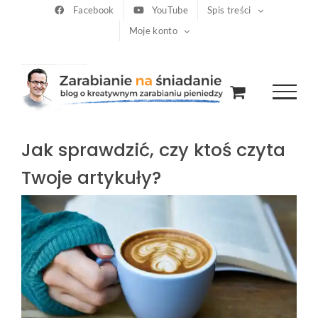
Przejdź
Facebook
YouTube
Spis treści
Moje konto
do
zawartości
Jak sprawdzić, czy ktoś czyta
Twoje artykuły?
Pokaż
większy
obrazek