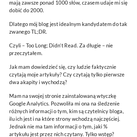
mają zawsze ponad 1000 słów, czasem udaje mi się
dobić do 2000.
Dlatego mój blog jest idealnym kandydatem do tak
zwanego TL;DR.
Czyli – Too Long; Didn’t Read. Za długie – nie
przeczytałem.
Jak mam dowiedzieć się, czy ludzie faktycznie
czytają moje artykuły? Czy czytają tylko pierwsze
dwa akapity i wychodzą?
Mam na swojej stronie zainstalowaną wtyczkę
Google Analytics. Pozwoliła mi ona na śledzenie
różnych informacji o tym, kim są czytelnicy bloga,
ilu ich jest i na które strony wchodzą najczęściej.
Jednak nie ma tam informacji o tym, jaki %
artykułu jest przez nich czytany. Tylko wstęp?