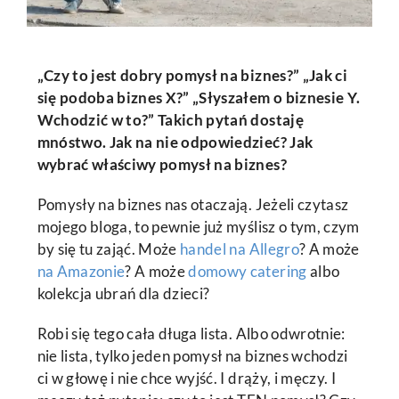
„Czy to jest dobry pomysł na biznes?” „Jak ci
się podoba biznes X?” „Słyszałem o biznesie Y.
Wchodzić w to?” Takich pytań dostaję
mnóstwo. Jak na nie odpowiedzieć? Jak
wybrać właściwy pomysł na biznes?
Pomysły na biznes nas otaczają. Jeżeli czytasz
mojego bloga, to pewnie już myślisz o tym, czym
by się tu zająć. Może
handel na Allegro
? A może
na Amazonie
? A może
domowy catering
albo
kolekcja ubrań dla dzieci?
Robi się tego cała długa lista. Albo odwrotnie:
nie lista, tylko jeden pomysł na biznes wchodzi
ci w głowę i nie chce wyjść. I drąży, i męczy. I