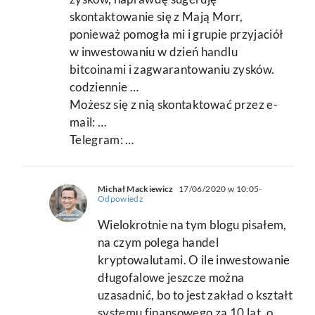
skontaktowanie się z Mają Morr,
ponieważ pomogła mi i grupie przyjaciół
w inwestowaniu w dzień handlu
bitcoinami i zagwarantowaniu zysków.
codziennie …
Możesz się z nią skontaktować przez e-
mail: …
Telegram: …
Michał Mackiewicz
17/06/2020 w 10:05
-
Odpowiedz
Wielokrotnie na tym blogu pisałem,
na czym polega handel
kryptowalutami. O ile inwestowanie
długofalowe jeszcze można
uzasadnić, bo to jest zakład o kształt
systemu finansowego za 10 lat, o