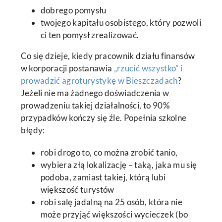
dobrego pomysłu
twojego kapitału osobistego, który pozwoli
ci ten pomysł zrealizować.
Co się dzieje, kiedy pracownik działu finansów
w korporacji postanawia
„rzucić wszystko” i
prowadzić agroturystykę w Bieszczadach
?
Jeżeli nie ma żadnego doświadczenia w
prowadzeniu takiej działalności, to 90%
przypadków kończy się źle. Popełnia szkolne
błędy:
robi drogo to, co można zrobić tanio,
wybiera złą lokalizację – taką, jaka mu się
podoba, zamiast takiej, którą lubi
większość turystów
robi salę jadalną na 25 osób, która nie
może przyjąć większości wycieczek (bo