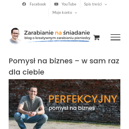
Przejdź
Facebook
YouTube
Spis treści
Moje konto
do
zawartości
Pomysł na biznes – w sam raz
dla ciebie
Pokaż
większy
obrazek