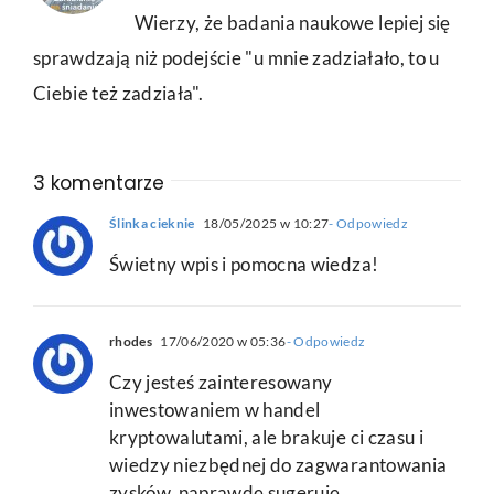
Wierzy, że badania naukowe lepiej się
sprawdzają niż podejście "u mnie zadziałało, to u
Ciebie też zadziała".
3 komentarze
Ślinka cieknie
18/05/2025 w 10:27
- Odpowiedz
Świetny wpis i pomocna wiedza!
rhodes
17/06/2020 w 05:36
- Odpowiedz
Czy jesteś zainteresowany
inwestowaniem w handel
kryptowalutami, ale brakuje ci czasu i
wiedzy niezbędnej do zagwarantowania
zysków, naprawdę sugeruję