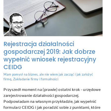
Rejestracja działalności
gospodarczej 2019: Jak dobrze
wypełnić wniosek rejestracyjny
CEIDG
Mam pomysł na biznes, ale nie wiem jak zacząć i jak założyć
firmę
,
Zakładanie firmy i formalności
Przyszedł moment na (prawie) ostatni krok - urzędowe
zarejestrowanie działalności gospodarczej.
Podpowiadam na własnym przykładzie, jak wypełnić
formularz CEIDG i jak poradzić sobie z punktami, które