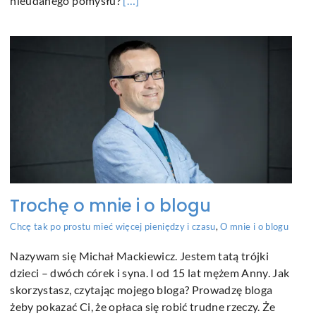
nieudanego pomysłu?
[…]
Trochę o mnie i o blogu
Chcę tak po prostu mieć więcej pieniędzy i czasu
,
O mnie i o blogu
Nazywam się Michał Mackiewicz. Jestem tatą trójki
dzieci – dwóch córek i syna. I od 15 lat mężem Anny. Jak
skorzystasz, czytając mojego bloga? Prowadzę bloga
żeby pokazać Ci, że opłaca się robić trudne rzeczy. Że