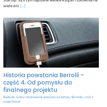
wiele dni.
[...]
Historia powstania Berrolii –
część 4. Od pomysłu do
finalnego projektu
Badanie rynku i testowanie pomysłu na biznes
,
Berrolia, czyli o
mojej firmie