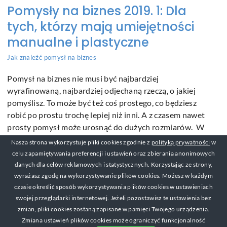
Pomysły na biznes 2019. 1: Dla
tych, którzy mają umiejętności
manualne i plastyczne
Jak znaleźć pomysł na biznes
Pomysł na biznes nie musi być najbardziej
wyrafinowaną, najbardziej odjechaną rzeczą, o jakiej
pomyślisz. To może być też coś prostego, co będziesz
robić po prostu trochę lepiej niż inni. A z czasem nawet
prosty pomysł może urosnąć do dużych rozmiarów. W
rozmowie studentka powiedziała mi ostatnio, że
Nasza strona wykorzystuje pliki cookies zgodnie z
polityką prywatności
w
chciałaby założyć coś swojego, ale nie
[...]
celu zapamiętywania preferencji i ustawień oraz zbierania anonimowych
danych dla celów reklamowych i statystycznych. Korzystając ze strony,
wyrażasz zgodę na wykorzystywanie plików cookies. Możesz w każdym
czasie określić sposób wykorzystywania plików cookies w ustawieniach
swojej przeglądarki internetowej. Jeżeli pozostawisz te ustawienia bez
© Copyright 2017-2019 Michał Mackiewicz Kontakt:
zmian, pliki cookies zostaną zapisane w pamięci Twojego urządzenia.
michal@zarabianienasniadanie.pl
Zmiana ustawień plików cookies może ograniczyć funkcjonalność