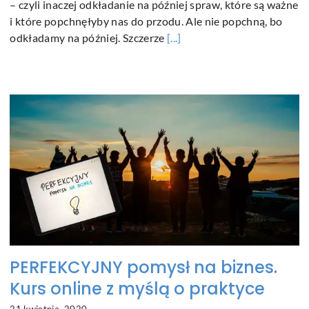
– czyli inaczej odkładanie na później spraw, które są ważne
i które popchnęłyby nas do przodu. Ale nie popchną, bo
odkładamy na później. Szczerze
[...]
PERFEKCYJNY pomysł na biznes.
Kurs online z myślą o praktyce
21 kwietnia, 2020