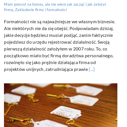
Mam pomysł na biznes, ale nie wiem jak zacząć i jak założyć
firmę
,
Zakładanie firmy i formalności
Formalności nie są najważniejsze we własnym biznesie.
Ale niektórych nie da się obejść. Podpowiadam dzisiaj,
jakie decyzje będziesz musiał podjąć, zanim faktycznie
pojedziesz do urzędu rejestrować działalność. Swoją
pierwszą działalność założyłem w 2007 roku. To, co
początkowo miało być firmą doradztwa personalnego,
rozwinęło się jako prężnie działająca firma od
projektów unijnych, zatrudniająca prawie
[...]