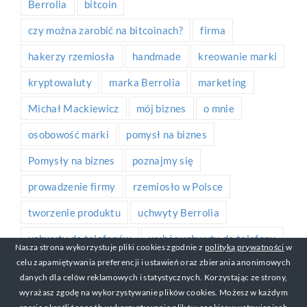
Berrolia
bitcoin
czy można zarobić na bitcoinach?
firma
hakerzy rzemiosła
handmade
kreowanie marki
kryptowaluty
marka Berrolia
marketing
Michał Mackiewicz
mój biznes
o mnie
osobowość marki
pomysł na biznes
Pomysły na biznes
poznajmy się
prowadzenie firmy
rzemiosło w Polsce
tworzenie produktu
uchwyty Berrolia
uchwyty do telefonów
wybór uchwytu do telefonu
Nasza strona wykorzystuje pliki cookies zgodnie z
polityką prywatności
w
celu zapamiętywania preferencji i ustawień oraz zbierania anonimowych
zakładanie firmy
Zarabianie na Śniadanie
danych dla celów reklamowych i statystycznych. Korzystając ze strony,
zawód rzemieślnik
ZNŚ
wyrażasz zgodę na wykorzystywanie plików cookies. Możesz w każdym