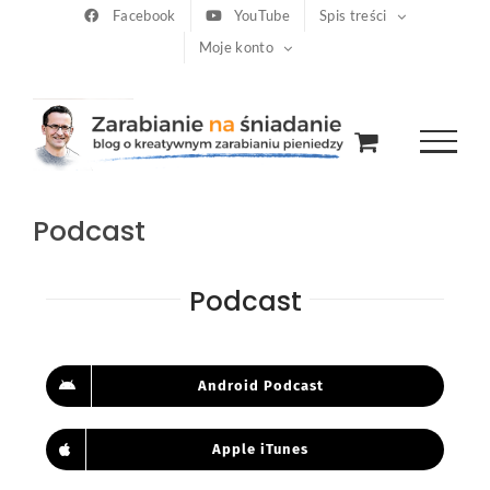
Przejdź
Facebook
YouTube
Spis treści
Moje konto
do
zawartości
Podcast
Podcast
Android Podcast
Apple iTunes