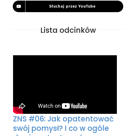
Słuchaj przez YouTube
Lista odcinków
ZNS #06: Jak opatentować
swój pomysł? I co w ogóle