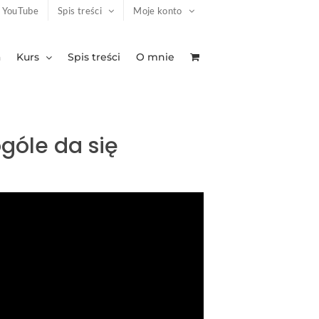
YouTube
Spis treści
Moje konto
a
Kurs
Spis treści
O mnie
góle da się