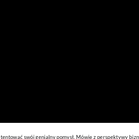
atentować swój genialny pomysł. Mówię z perspektywy bizn