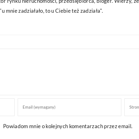
or rynku nieruchomości, przedsiębiorca, bloger. Wierzy, że
u mnie zadziałało, to u Ciebie też zadziała".
Powiadom mnie o kolejnych komentarzach przez email.