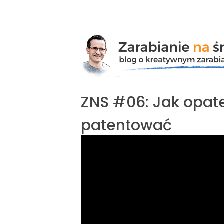
Przejdź
do
zawartości
ZNS #06: Jak opate
patentować