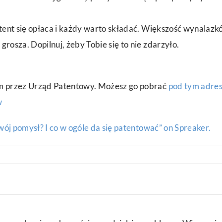
atent się opłaca i każdy warto składać. Większość wynalazk
osza. Dopilnuj, żeby Tobie się to nie zdarzyło.
m przez Urząd Patentowy. Możesz go pobrać
pod tym adre
w
wój pomysł? I co w ogóle da się patentować” on Spreaker.