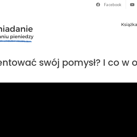
Facebook
Książk
ntować swój pomysł? I co w o