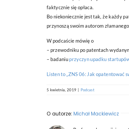
faktycznie się opłaca.
Bo niekoniecznie jest tak, że każdy p
przynoszą swoim autorom złamanego gr
W podcaście mówię o
– przewodniku po patentach wydany
– badaniu
przyczyn upadku startupó
Listen to „ZNS 06: Jak opatentować s
5 kwietnia, 2019
|
Podcast
O autorze:
Michał Mackiewicz