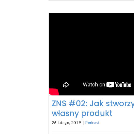
ZNS #02: Jak stworz
własny produkt
26 lutego, 2019
|
Podcast