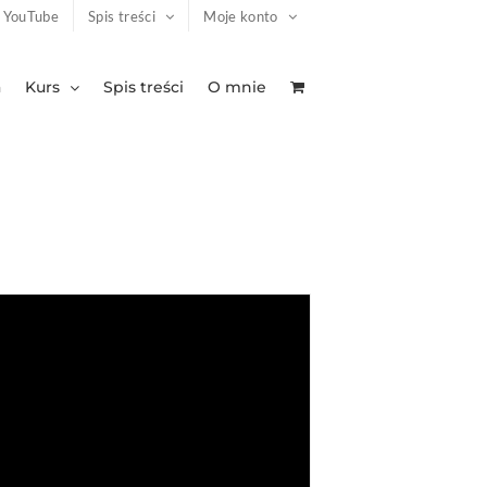
YouTube
Spis treści
Moje konto
a
Kurs
Spis treści
O mnie