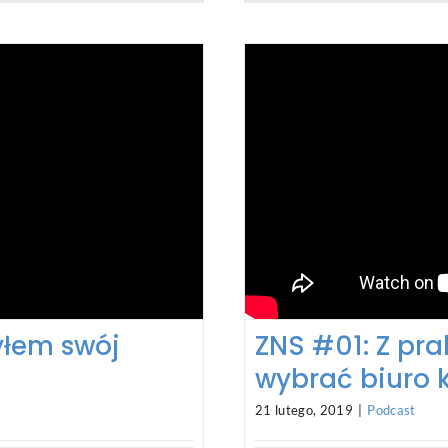
yłem swój
ZNS #01: Z pra
wybrać biuro 
21 lutego, 2019
|
Podcast