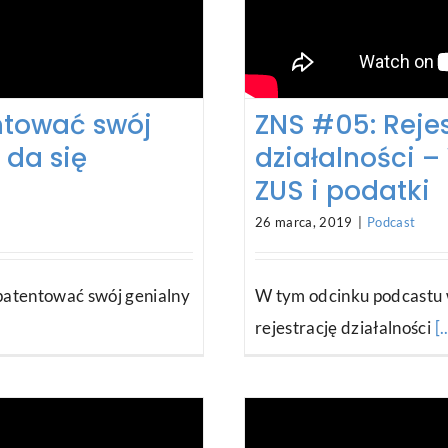
ntować swój
ZNS #05: Rejes
 da się
działalności –
ZUS i podatki
26 marca, 2019
|
Podcast
opatentować swój genialny
W tym odcinku podcastu 
rejestrację działalności
[.