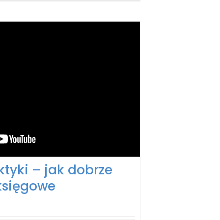
ktyki – jak dobrze
księgowe