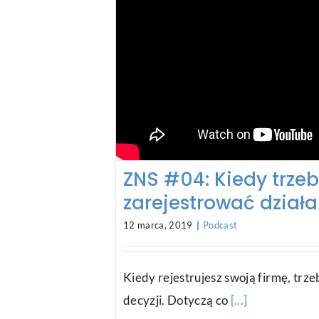
ZNS #04: Kiedy trze
zarejestrować dział
12 marca, 2019
|
Podcast
Kiedy rejestrujesz swoją firmę, trz
decyzji. Dotyczą co
[...]