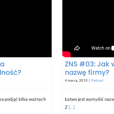
ba
ZNS #03: Jak 
alność?
nazwę firmy?
4 marca, 2019
|
Podcast
eba podjąć kilka ważnych
Łatwo jest wymyślić nazwę
Z
[...]