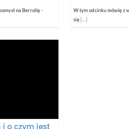
omysł na Berrolię -
W tym odcinku mówię z w
się
[...]
i o czym jest