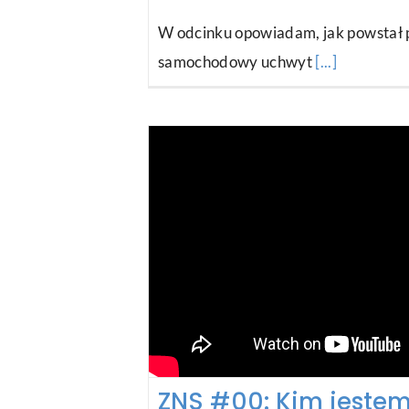
W odcinku opowiadam, jak powstał p
samochodowy uchwyt
[...]
ZNS #00: Kim jestem 