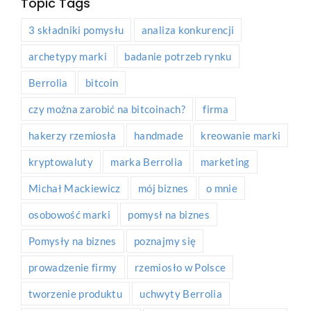
Topic Tags
3 składniki pomysłu
analiza konkurencji
archetypy marki
badanie potrzeb rynku
Berrolia
bitcoin
czy można zarobić na bitcoinach?
firma
hakerzy rzemiosła
handmade
kreowanie marki
kryptowaluty
marka Berrolia
marketing
Michał Mackiewicz
mój biznes
o mnie
osobowość marki
pomysł na biznes
Pomysły na biznes
poznajmy się
prowadzenie firmy
rzemiosło w Polsce
tworzenie produktu
uchwyty Berrolia