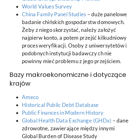
World Values Survey
China Family Panel Studies
– duże panelowe
badanie chińskich gospodarstw domowych.
Żeby z niego skorzystać, należy założyć
najpierw konto, a potem przejść kilkudniowy
proces weryfikacji. Osoby z uniwersytetów i
podobnych instytucji badawczy ch nie
powinny mieć problemu z jego przejściem.
Bazy makroekonomiczne i dotyczące
krajów
Ameco
Historical Public Debt Database
Public Finances in Modern History
Global Health Data Exchange (GHDx)
– dane
zdrowotne, zawierające między innymi
Global Burden of Disease Study