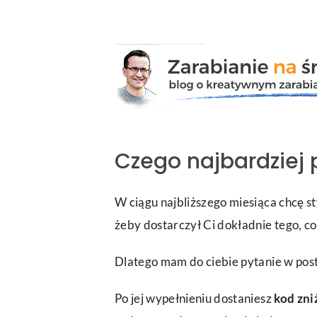
Przejdź
do
zawartości
Czego najbardziej 
W ciągu najbliższego miesiąca chcę s
żeby dostarczył Ci dokładnie tego, co
Dlatego mam do ciebie pytanie w posta
Po jej wypełnieniu dostaniesz
kod zni