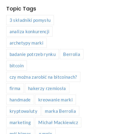
Topic Tags
3 składniki pomysłu
analiza konkurencji
archetypy marki
badanie potrzeb rynku
Berrolia
bitcoin
czy można zarobić na bitcoinach?
firma
hakerzy rzemiosła
handmade
kreowanie marki
kryptowaluty
marka Berrolia
marketing
Michał Mackiewicz
mój biznes
o mnie