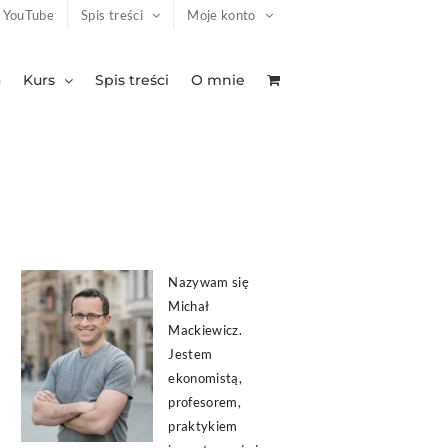
YouTube
Spis treści
Moje konto
a
Kurs
Spis treści
O mnie
Nazywam się
Michał
Mackiewicz.
Jestem
ekonomistą,
profesorem,
praktykiem