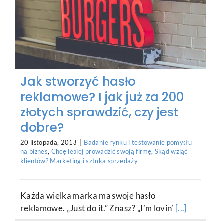
Jak stworzyć hasło
reklamowe? I jak już za 200
złotych sprawdzić, czy jest
dobre?
20 listopada, 2018
|
Badanie rynku i testowanie pomysłu
na biznes
,
Chcę lepiej prowadzić swoją firmę
,
Skąd wziąć
klientów? Marketing i sztuka sprzedaży
Każda wielka marka ma swoje hasło
reklamowe. „Just do it.” Znasz? „I’m lovin’
[...]