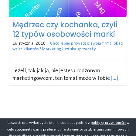
Mędrzec czy kochanka, czyli
12 typów osobowości marki
16 stycznia, 2018
|
Chcę lepiej prowadzić swoją firmę
,
Skąd
wziąć klientów? Marketing i sztuka sprzedaży
Jeżeli, tak jak ja, nie jesteś urodzonym
marketingowcem, ten temat może w Tobie
[...]
Nasza strona wykorzystuje pliki cookies zgodnie z
polityką prywatności
w
celu zapamiętywania preferencji i ustawień oraz zbierania anonimowych
danych dla celów reklamowych i statystycznych. Korzystając ze strony,