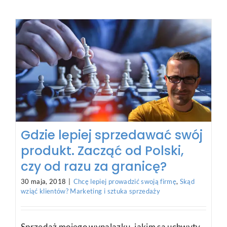
Gdzie lepiej sprzedawać swój
produkt. Zacząć od Polski,
czy od razu za granicę?
30 maja, 2018
|
Chcę lepiej prowadzić swoją firmę
,
Skąd
wziąć klientów? Marketing i sztuka sprzedaży
Sprzedaż mojego wynalazku, jakim są uchwyty