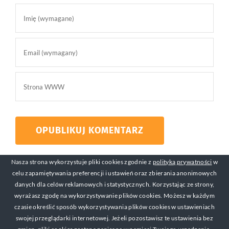
Nasza strona wykorzystuje pliki cookies zgodnie z
polityką prywatności
w
celu zapamiętywania preferencji i ustawień oraz zbierania anonimowych
danych dla celów reklamowych i statystycznych. Korzystając ze strony,
wyrażasz zgodę na wykorzystywanie plików cookies. Możesz w każdym
czasie określić sposób wykorzystywania plików cookies w ustawieniach
swojej przeglądarki internetowej. Jeżeli pozostawisz te ustawienia bez
© Copyright 2017-2019 Michał Mackiewicz Kontakt: