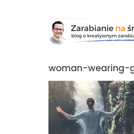
Przejdź
do
zawartości
woman-wearing-gr