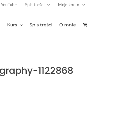
YouTube
Spis treści
Moje konto
a
Kurs
Spis treści
O mnie
graphy-1122868