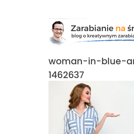
Przejdź
do
zawartości
woman-in-blue-an
1462637