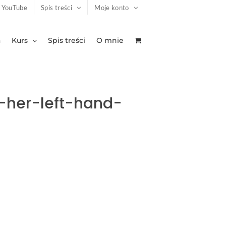
YouTube
Spis treści
Moje konto
a
Kurs
Spis treści
O mnie
-her-left-hand-