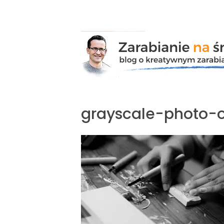
Przejdź
do
zawartości
grayscale-photo-o