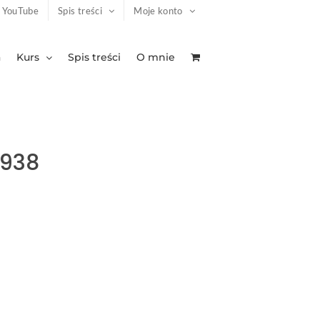
YouTube
Spis treści
Moje konto
a
Kurs
Spis treści
O mnie
7938