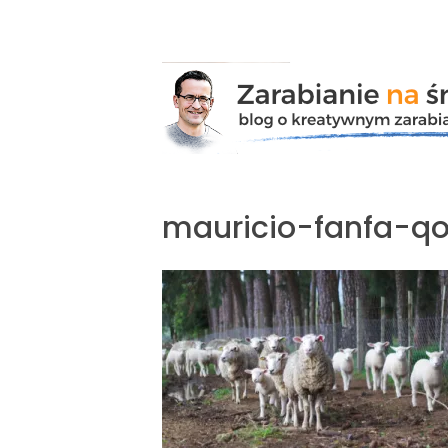
Przejdź
do
zawartości
mauricio-fanfa-