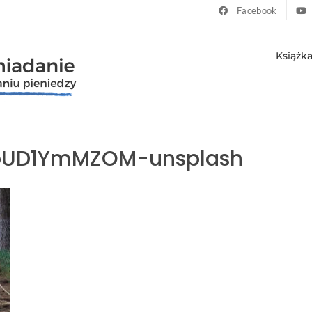
Facebook
Książk
qoUD1YmMZOM-unsplash