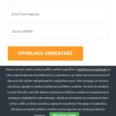
Nasza strona wykorzystuje pliki cookies zgodnie z
polityką prywatności
w
celu zapamiętywania preferencji i ustawień oraz zbierania anonimowych
danych dla celów reklamowych i statystycznych. Korzystając ze strony,
wyrażasz zgodę na wykorzystywanie plików cookies. Możesz w każdym
czasie określić sposób wykorzystywania plików cookies w ustawieniach
swojej przeglądarki internetowej. Jeżeli pozostawisz te ustawienia bez
© Copyright 2017-2019 Michał Mackiewicz Kontakt:
zmian, pliki cookies zostaną zapisane w pamięci Twojego urządzenia.
michal@zarabianienasniadanie.pl
Zmiana ustawień plików cookies może ograniczyć funkcjonalność
serwisu.
Wyrażam zgodę