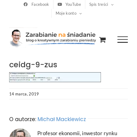
Przejdź
Facebook
YouTube
Spis treści
Moje konto
do
zawartości
ceidg-9-zus
14 marca, 2019
O autorze:
Michał Mackiewicz
Profesor ekonomii, inwestor rynku