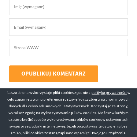
Nasza strona wykorzystuje pliki cookies zgodnie z
polityką prywatności
w
celu zapamiętywania preferencji i ustawień oraz zbierania anonimowych
danych dla celów reklamowych i statystycznych. Korzystając ze strony,
wyrażasz zgodę na wykorzystywanie plików cookies. Możesz w każdym
czasie określić sposób wykorzystywania plików cookies w ustawieniach
swojej przeglądarki internetowej. Jeżeli pozostawisz te ustawienia bez
© Copyright 2017-2019 Michał Mackiewicz Kontakt:
zmian, pliki cookies zostaną zapisane w pamięci Twojego urządzenia.