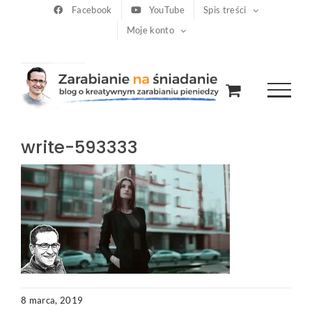
Przejdź
Facebook
YouTube
Spis treści
Moje konto
do
zawartości
write-593333
8 marca, 2019