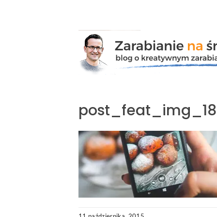
Przejdź
do
zawartości
post_feat_img_18
11 października, 2015