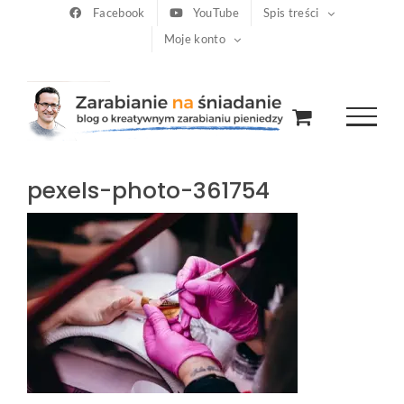
Przejdź
Facebook
YouTube
Spis treści
Moje konto
do
zawartości
pexels-photo-361754