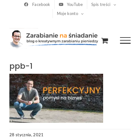
Przejdź
Facebook
YouTube
Spis treści
Moje konto
do
zawartości
ppb-1
28 stycznia, 2021