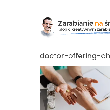
Przejdź
do
zawartości
doctor-offering-ch