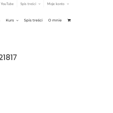
YouTube
Spis treści
Moje konto
a
Kurs
Spis treści
O mnie
21817