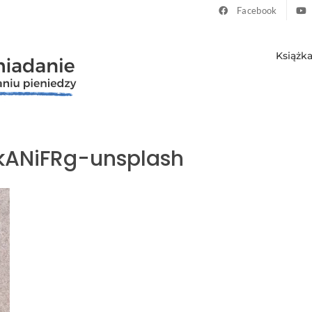
Facebook
Książk
kANiFRg-unsplash