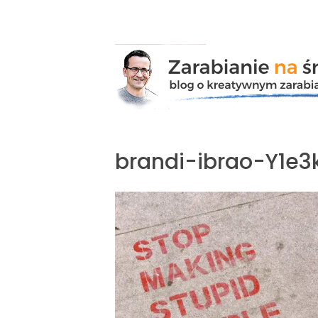
Przejdź
do
zawartości
brandi-ibrao-Y1e3