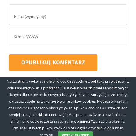
Nasza strona wykorzystuje pliki cookies zgodnie z
polityką prywatności
w
celu zapamiętywania preferencji i ustawień oraz zbierania anonimowych
danych dla celów reklamowych i statystycznych. Korzystając ze strony,
wyrażasz zgodę na wykorzystywanie plików cookies. Możesz w każdym
czasie określić sposób wykorzystywania plików cookies w ustawieniach
swojej przeglądarki internetowej. Jeżeli pozostawisz te ustawienia bez
© Copyright 2017-2019 Michał Mackiewicz Kontakt:
zmian, pliki cookies zostaną zapisane w pamięci Twojego urządzenia.
michal@zarabianienasniadanie.pl
Zmiana ustawień plików cookies może ograniczyć funkcjonalność
serwisu.
Wyrażam zgodę