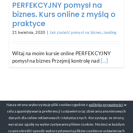
PERFEKCYJNY pomysł na
biznes. Kurs online z myślą o
praktyce
21 kwietnia, 2020
|
Jak znaleźć pomysł na biznes
,
landing
Witaj na moim kursie online PERFEKCYJNY
pomysł na biznes Przejmij kontrolę nad
[...]
Nasza strona wykorzystuje pliki cookies zgodnie z
polityką prywatności
w
celu zapamiętywania preferencji i ustawień oraz zbierania anonimowych
danych dla celów reklamowych i statystycznych. Korzystając ze strony,
wyrażasz zgodę na wykorzystywanie plików cookies. Możesz w każdym
czasie określić sposób wykorzystywania plików cookies w ustawieniach