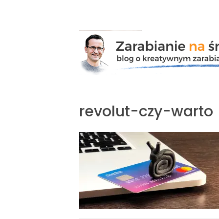
Przejdź
do
zawartości
revolut-czy-warto