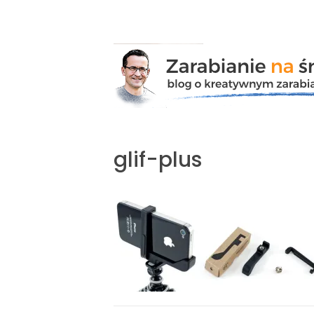
Przejdź
do
zawartości
glif-plus