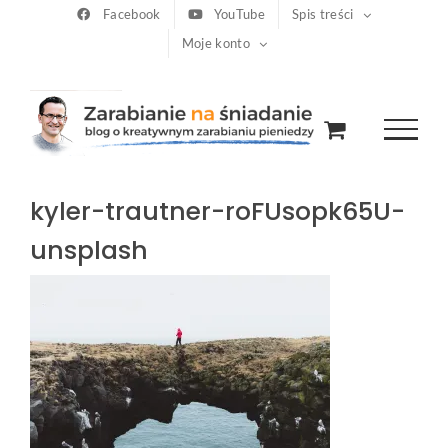
Przejdź
Facebook
YouTube
Spis treści
Moje konto
do
zawartości
kyler-trautner-roFUsopk65U-
unsplash