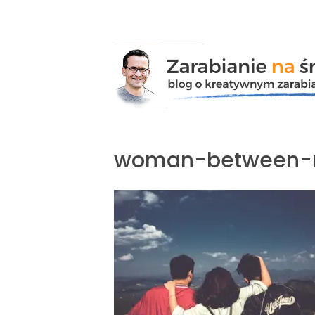
Przejdź
do
zawartości
woman-between-m