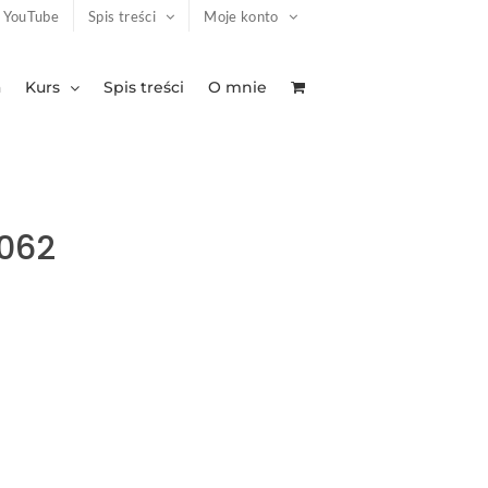
YouTube
Spis treści
Moje konto
a
Kurs
Spis treści
O mnie
062